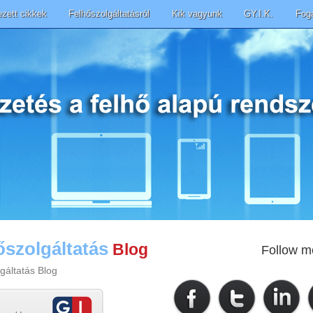
ezett cikkek
Felhőszolgáltatásról
Kik vagyunk
GY.I.K.
Fog
őszolgáltatás
Blog
Follow m
gáltatás Blog