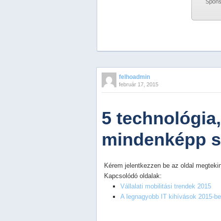
Previous
Next
Stop
felhoadmin
1
február 17, 2015
2
3
4
5 technológia
5
mindenképp s
Kérem jelentkezzen be az oldal megtekin
Kapcsolódó oldalak:
Vállalati mobilitási trendek 2015
A legnagyobb IT kihívások 2015-b