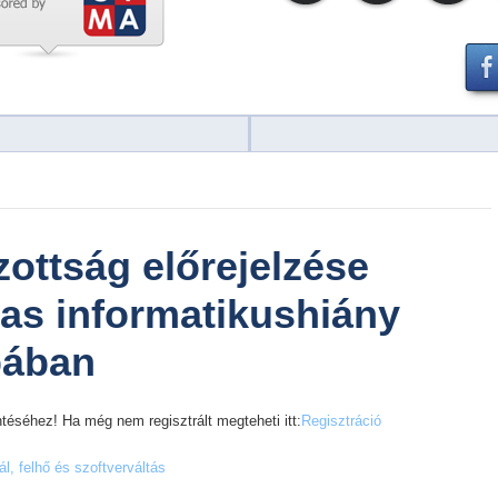
zottság előrejelzése
mas informatikushiány
pában
téséhez! Ha még nem regisztrált megteheti itt:
Regisztráció
ál, felhő és szoftverváltás