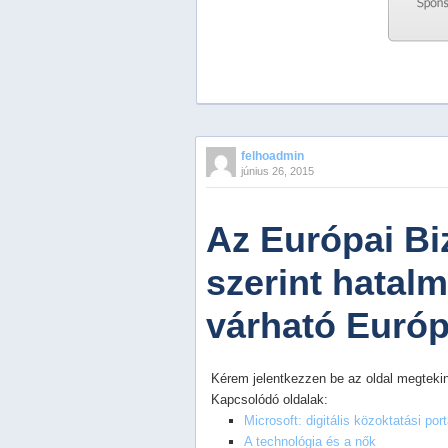
Previous
Next
Stop
felhoadmin
1
június 26, 2015
2
3
4
Az Európai Bi
5
szerint hatal
várható Euró
Kérem jelentkezzen be az oldal megtekin
Kapcsolódó oldalak:
Microsoft: digitális közoktatási port
A technológia és a nők