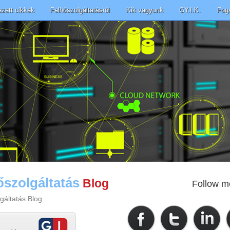
ezett cikkek
Felhőszolgáltatásról
Kik vagyunk
GY.I.K.
Fog
őszolgáltatás
Blog
Follow m
gáltatás Blog