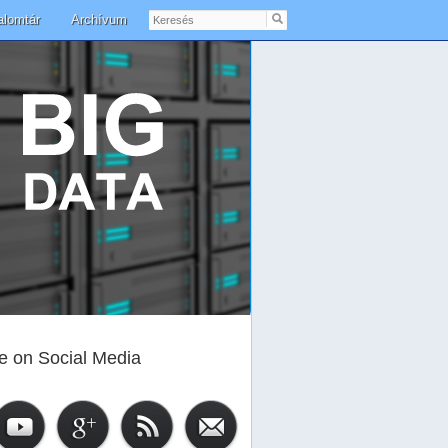
Keresés
alomtár
Archívum
e on Social Media