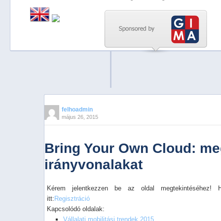
Previous
Next
Stop
1
2
3
4
felhoadmin
május 26, 2015
5
Bring Your Own Cloud: meg
irányvonalakat
Kérem jelentkezzen be az oldal megtekintéséhez! 
itt:
Regisztráció
Kapcsolódó oldalak:
Vállalati mobilitási trendek 2015