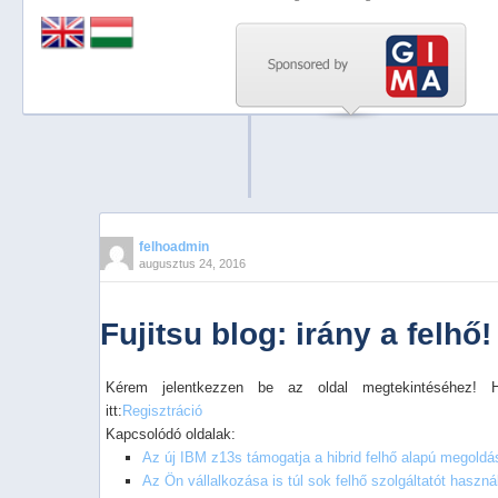
Previous
Next
Stop
1
2
3
4
felhoadmin
augusztus 24, 2016
5
Fujitsu blog: irány a felhő!
Kérem jelentkezzen be az oldal megtekintéséhez! 
itt:
Regisztráció
Kapcsolódó oldalak:
Az új IBM z13s támogatja a hibrid felhő alapú megoldá
Az Ön vállalkozása is túl sok felhő szolgáltatót haszná