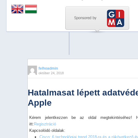
Previous
Next
Stop
1
2
3
4
felhoadmin
október 24, 2018
5
Hatalmasat lépett adatvé
Apple
Kérem jelentkezzen be az oldal megtekintéséhez! 
itt:
Regisztráció
Kapcsolódó oldalak:
Cisco: 6 technológiai trend 2018-ra és a rákövetkező é