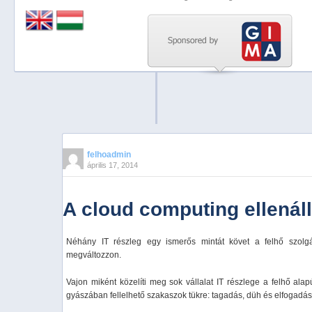
Previous
Next
Stop
1
2
3
4
felhoadmin
április 17, 2014
5
A cloud computing ellenáll
Néhány IT részleg egy ismerős mintát követ a felhő szolgált
megváltozzon.
Vajon miként közelíti meg sok vállalat IT részlege a felhő ala
gyászában fellelhető szakaszok tükre: tagadás, düh és elfogadás