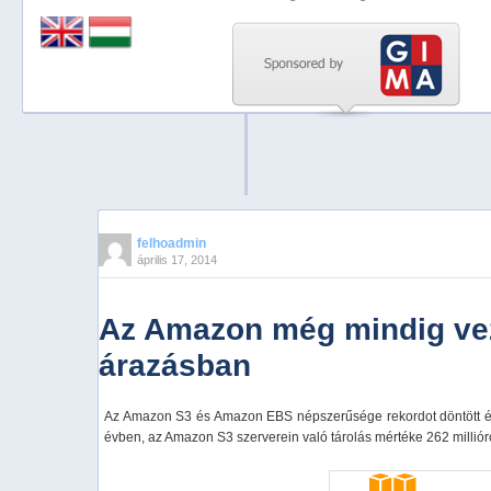
Previous
Next
Stop
1
2
3
4
felhoadmin
április 17, 2014
5
Az Amazon még mindig vez
árazásban
Az Amazon S3 és Amazon EBS népszerűsége rekordot döntött és
évben, az Amazon S3 szerverein való tárolás mértéke 262 millióról 