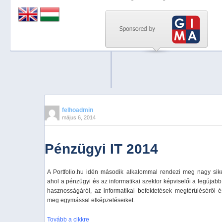
Previous
Next
Stop
1
2
3
4
felhoadmin
május 6, 2014
5
Pénzügyi IT 2014
A Portfolio.hu idén második alkalommal rendezi meg nagy sike
ahol a pénzügyi és az informatikai szektor képviselői a legújabb 
hasznosságáról, az informatikai befektetések megtérüléséről és 
meg egymással elképzeléseiket.
Tovább a cikkre