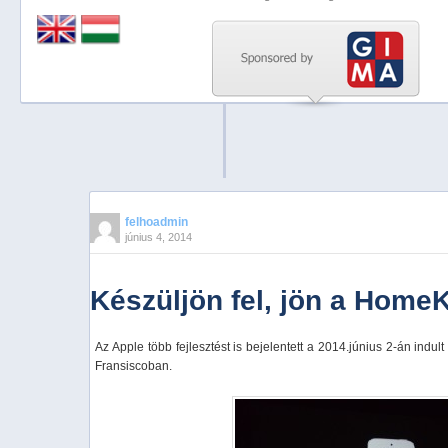
Previous
Next
Stop
1
2
3
4
felhoadmin
június 4, 2014
5
Készüljön fel, jön a HomeK
Az Apple több fejlesztést is bejelentett a 2014.június 2-án indu
Fransiscoban.