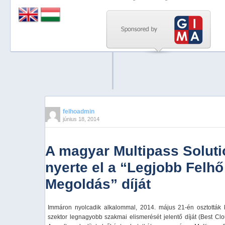
Previous
Next
Stop
1
2
3
4
felhoadmin
június 18, 2014
5
A magyar Multipass Solut
nyerte el a “Legjobb Felhő
Megoldás” díját
Immáron nyolcadik alkalommal, 2014. május 21-én osztották
szektor legnagyobb szakmai elismerését jelentő díját (Best Cl