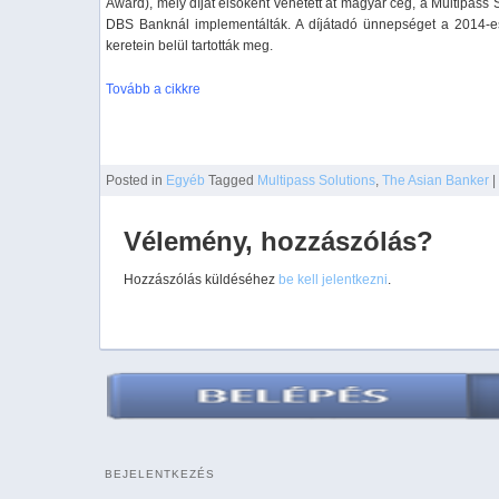
Award), mely díjat elsőként vehetett át magyar cég, a Multipass
DBS Banknál implementálták. A díjátadó ünnepséget a 2014-e
keretein belül tartották meg.
Tovább a cikkre
Posted
in
Egyéb
Tagged
Multipass Solutions
,
The Asian Banker
|
Vélemény, hozzászólás?
Hozzászólás küldéséhez
be kell jelentkezni
.
BEJELENTKEZÉS