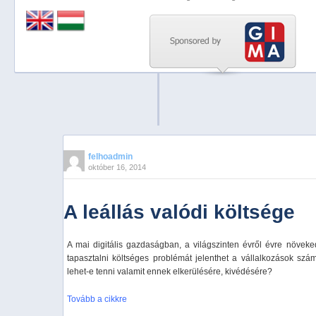
Previous
Next
Stop
1
2
3
4
felhoadmin
október 16, 2014
5
A leállás valódi költsége
A mai digitális gazdaságban, a világszinten évről évre növek
tapasztalni költséges problémát jelenthet a vállalkozások szá
lehet-e tenni valamit ennek elkerülésére, kivédésére?
Tovább a cikkre