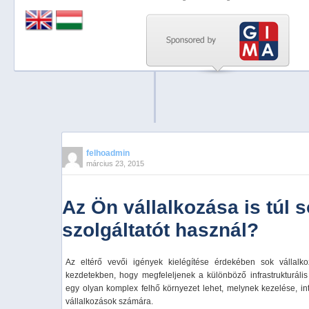
Previous
Next
Stop
1
2
3
4
felhoadmin
március 23, 2015
5
Az Ön vállalkozása is túl s
szolgáltatót használ?
Az eltérő vevői igények kielégítése érdekében sok vállalko
kezdetekben, hogy megfeleljenek a különböző infrastrukturál
egy olyan komplex felhő környezet lehet, melynek kezelése, int
vállalkozások számára.