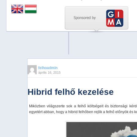
Previous
Next
Stop
1
2
3
4
felhoadmin
április 16, 2015
5
Hibrid felhő kezelése
Miközben világszerte sok a felhő költségeit és biztonsági kérd
egyetért abban, hogy a hibrid felhőben rejlik a felhő előnyök és