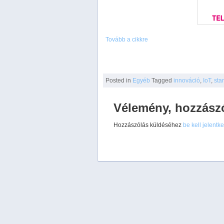
Tovább a cikkre
Posted
in
Egyéb
Tagged
innováció
,
IoT
,
sta
Vélemény, hozzász
Hozzászólás küldéséhez
be kell jelentk