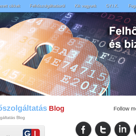
ezett cikkek
Felhőszolgáltatásról
Kik vagyunk
GY.I.K.
Fog
őszolgáltatás
Blog
Follow m
gáltatás Blog