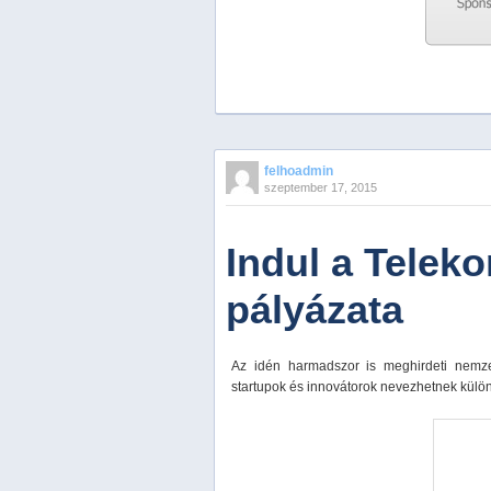
Previous
Next
Stop
felhoadmin
1
szeptember 17, 2015
2
3
4
Indul a Telek
5
pályázata
Az idén harmadszor is meghirdeti nemze
startupok és innovátorok nevezhetnek külö