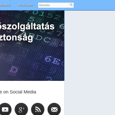
Keresés
alomtár
Archívum
e on Social Media