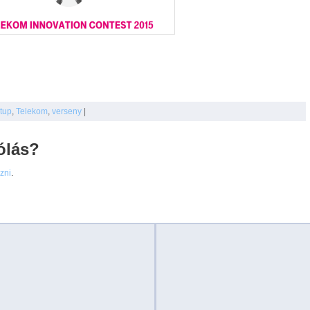
rtup
,
Telekom
,
verseny
|
ólás?
ezni
.