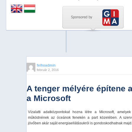
Previous
Next
Stop
1
2
3
4
felhoadmin
február 2, 2016
5
A tenger mélyére építene 
a Microsoft
Vízalatti adatközpontokat hozna létre a Microsoft, amelyek
működnének az óceánok fenekén a part közelében. A szerver
jövőben akár saját energiaellátásukról is gondoskodhatnak majd