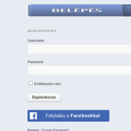
BEJELENTKEZÉS
Username
Password
Emlékezzen rám
Folytatás a
Facebookkal
|
Register
Forgot Password?