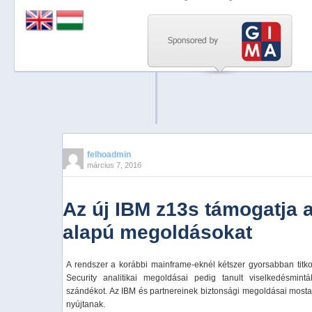
Previous
Next
Stop
1
2
3
4
felhoadmin
március 7, 2016
5
Az új IBM z13s támogatja a
alapú megoldásokat
A rendszer a korábbi mainframe-eknél kétszer gyorsabban titko
Security analitikai megoldásai pedig tanult viselkedésmin
szándékot. Az IBM és partnereinek biztonsági megoldásai mostant
nyújtanak.