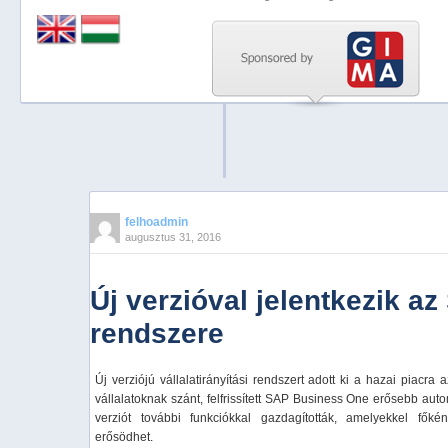
Previous
Next
Stop
1
2
3
4
felhoadmin
augusztus 31, 2016
5
Új verzióval jelentkezik az
rendszere
Új verziójú vállalatirányítási rendszert adott ki a hazai piacr
vállalatoknak szánt, felfrissített SAP Business One erősebb auto
verziót további funkciókkal gazdagították, amelyekkel fők
erősödhet.