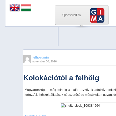
Previous
Next
Stop
1
2
3
4
felhoadmin
november 30, 2016
5
Kolokációtól a felhőig
Magyarországon még mindig a saját eszközök adatközpontokb
igény. A felhőszolgáltatások népszerűsége mérsékelten ugyan, d