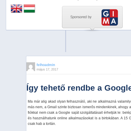
Previous
Next
Stop
1
2
3
4
felhoadmin
május 17, 2017
5
Így tehető rendbe a Google
Ma már alig akad olyan felhasználó, aki ne alkalmazná valamily
más nem, a Gmail szinte biztosan ismerős mindenkinek, ahogy 
fiókkal nem csak a Google saját szolgáltatásait érhetjük le: be
és használhatunk online alkalmazásokat is a birtokában. A 15
csak hab a tortán.