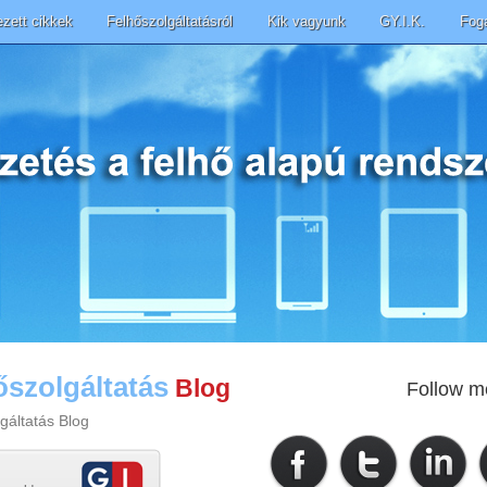
ezett cikkek
Felhőszolgáltatásról
Kik vagyunk
GY.I.K.
Fog
őszolgáltatás
Blog
Follow m
gáltatás Blog