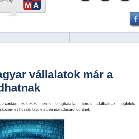
agyar vállalatok már a
adhatnak
ercenként keletkező, szinte felfoghatatlan méretű adathalmaz megfelelő
ég közép- és hosszú távú életben maradásáról dönthet.