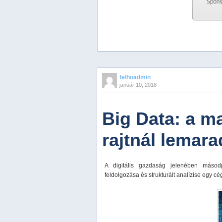
Previous
Next
Stop
felhoadmin
1
január 10, 2018
2
3
4
Big Data: a m
5
rajtnál lemar
A digitális gazdaság jelenében másodp
feldolgozása és strukturált analízise egy c