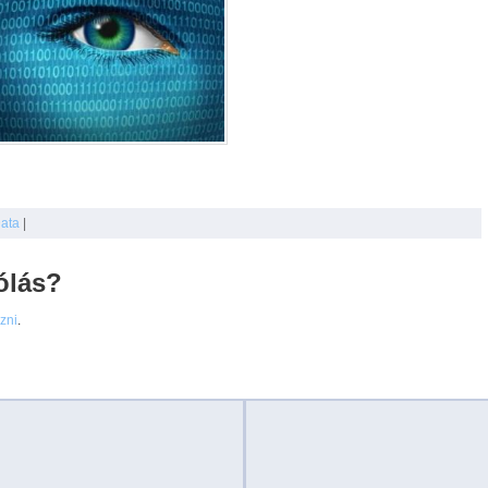
Data
|
ólás?
ezni
.