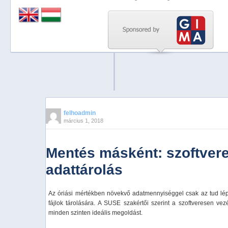
Previous
Next
Stop
1
2
3
4
felhoadmin
március 1, 2018
5
Mentés másként: szoftvere
adattárolás
Az óriási mértékben növekvő adatmennyiséggel csak az tud lépés
fájlok tárolására. A SUSE szakértői szerint a szoftveresen vezé
minden szinten ideális megoldást.