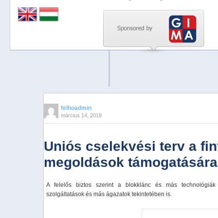
Previous
Next
Stop
1
2
3
4
felhoadmin
március 14, 2018
5
Uniós cselekvési terv a fi
megoldások támogatására
A felelős biztos szerint a blokklánc és más technológiák 
szolgáltatások és más ágazatok tekintetében is.