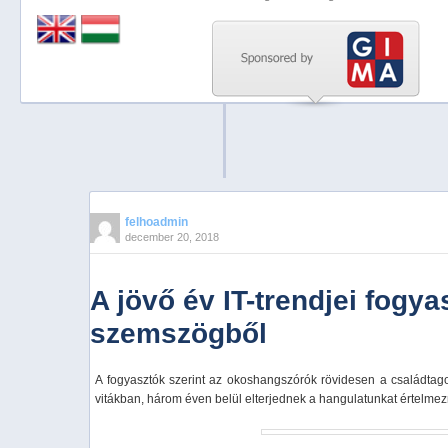
Previous
Next
Stop
1
2
3
4
felhoadmin
december 20, 2018
5
A jövő év IT-trendjei fogya
szemszögből
A fogyasztók szerint az okoshangszórók rövidesen a családtag
vitákban, három éven belül elterjednek a hangulatunkat értelme