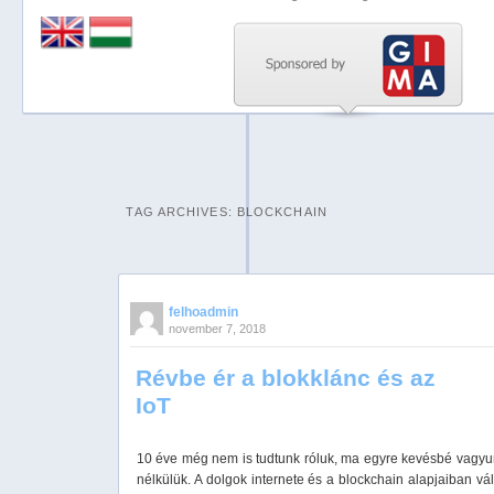
Previous
Next
Stop
1
2
TAG ARCHIVES:
BLOCKCHAIN
3
4
5
felhoadmin
november 7, 2018
Révbe ér a blokklánc és az
IoT
10 éve még nem is tudtunk róluk, ma egyre kevésbé vagy
nélkülük. A dolgok internete és a blockchain alapjaiban vál