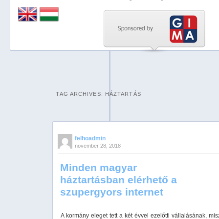
Previous
Next
Stop
1
2
TAG ARCHIVES:
HÁZTARTÁS
3
4
5
felhoadmin
november 28, 2018
Minden magyar
háztartásban elérhető a
szupergyors internet
A kormány eleget tett a két évvel ezelőtti vállalásának, mis