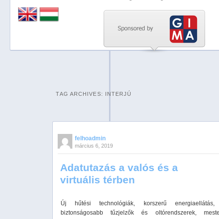
Previous
Next
Stop
1
2
TAG ARCHIVES:
INTERJÚ
3
4
5
felhoadmin
március 6, 2019
Adatutazás a valós és a
virtuális térben
Új hűtési technológiák, korszerű energiaellátás,
biztonságosabb tűzjelzők és oltórendszerek, meste