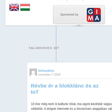
Previous
Next
Stop
1
2
TAG ARCHIVES:
IOT
3
4
5
felhoadmin
november 7, 2018
Révbe ér a blokklánc és az
IoT
10 éve még nem is tudtunk róluk, ma egyre kevésbé vagy
nélkülük. A dolgok internete és a blockchain alapjaiban vál