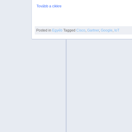
Tovább a cikkre
Posted in
Egyéb
Tagged
Cisco
,
Gartner
,
Google
,
IoT