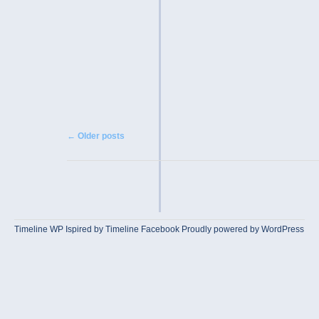
Post navigation
←
Older posts
Timeline WP
Ispired by
Timeline Facebook
Proudly powered by WordPress