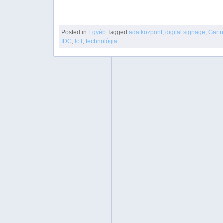
Posted in
Egyéb
Tagged
adatközpont
,
digital signage
,
Gartn
IDC
,
IoT
,
technológia