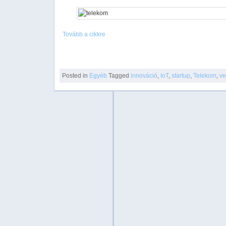
Tovább a cikkre
Posted in
Egyéb
Tagged
innováció
,
IoT
,
startup
,
Telekom
,
ve