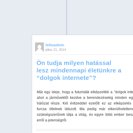
felhoadmin
július 21, 2014
Ön tudja milyen hatással
lesz mindennapi életünkre a
“dolgok internete”?
Már egy ideje, hogy a futuristák elképzelték a “dolgok inte
ahol a járművektől kezdve a berendezésekig minden e
hálózat része. Két évtizeddel ezelőtt ez az elképzelés
furcsa ötletnek látszott. Ma pedig már elkerülhetetle
szükségszerűnek látja a világ, és egyre több ember bes
erről a jelenségről.