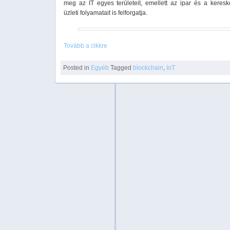
meg az IT egyes területeit, emellett az ipar és a keres
üzleti folyamatait is felforgatja.
Tovább a cikkre
Posted in
Egyéb
Tagged
blockchain
,
IoT