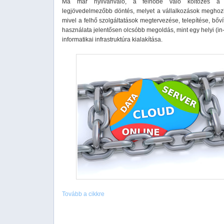
Ma már nyilvánvaló, a felhőbe való költözés a 
legjövedelmezőbb döntés, melyet a vállalkozások meghoz
mivel a felhő szolgáltatások megtervezése, telepítése, bőv
használata jelentősen olcsóbb megoldás, mint egy helyi (i
informatikai infrastruktúra kialakítása.
Tovább a cikkre