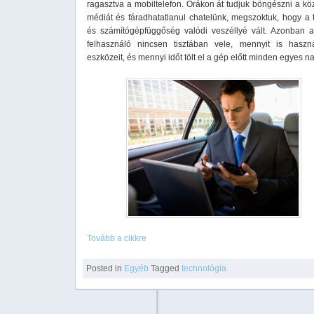
ragasztva a mobiltelefon. Órákon át tudjuk böngészni a kö
médiát és fáradhatatlanul chatelünk, megszoktuk, hogy a t
és számítógépfüggőség valódi veszéllyé vált. Azonban a
felhasználó nincsen tisztában vele, mennyit is haszn
eszközeit, és mennyi időt tölt el a gép előtt minden egyes n
Tovább a cikkre
Posted in
Egyéb
Tagged
technológia