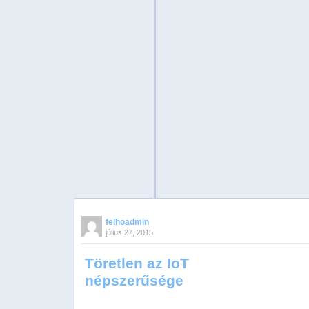
felhoadmin
július 27, 2015
Töretlen az IoT
népszerűsége