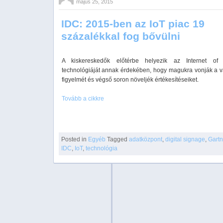
május 25, 2015
IDC: 2015-ben az IoT piac 19
százalékkal fog bővülni
A kiskereskedők előtérbe helyezik az Internet of 
technológiáját annak érdekében, hogy magukra vonják a v
figyelmét és végső soron növeljék értékesítéseiket.
Tovább a cikkre
Posted in
Egyéb
Tagged
adatközpont
,
digital signage
,
Gartn
IDC
,
IoT
,
technológia