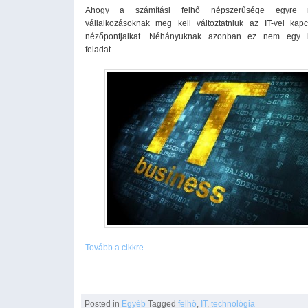
Ahogy a számítási felhő népszerűsége egyre
vállalkozásoknak meg kell változtatniuk az IT-vel kapc
nézőpontjaikat. Néhányuknak azonban ez nem egy 
feladat.
Tovább a cikkre
Posted in
Egyéb
Tagged
felhő
,
IT
,
technológia