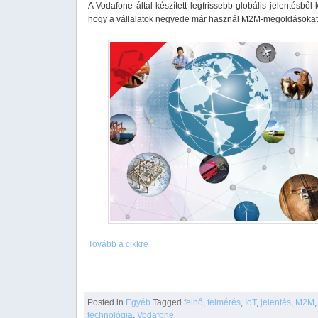
A Vodafone által készített legfrissebb globális jelentésből k
hogy a vállalatok negyede már használ M2M-megoldásokat
Tovább a cikkre
Posted in
Egyéb
Tagged
felhő
,
felmérés
,
IoT
,
jelentés
,
M2M
,
technológia
,
Vodafone