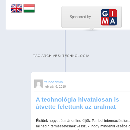
Previous
Next
Stop
1
2
TAG ARCHIVES:
TECHNOLÓGIA
3
4
5
felhoadmin
február 6, 2019
A technológia hivatalosan is
átvette felettünk az uralmat
Életünk negyedét már online éljük. Tombol információs for
mi pedig természetesnek vesszük, hogy mindenki kezébe 