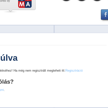
múlva
téséhez! Ha még nem regisztrált megteheti itt:
Regisztráció
ólás?
ezni
.