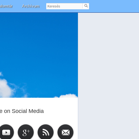
Keresés
alomtár
Archívum
e on Social Media