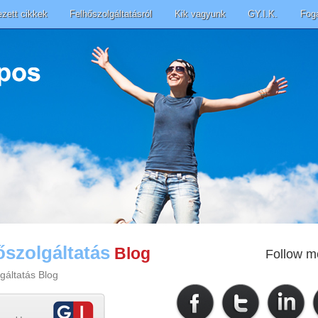
ezett cikkek
Felhőszolgáltatásról
Kik vagyunk
GY.I.K.
Fog
őszolgáltatás
Blog
Follow m
gáltatás Blog