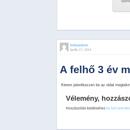
Previous
Next
Stop
felhoadmin
1
április 17, 2014
2
3
4
A felhő 3 év 
5
Kérem jelentkezzen be az oldal megtekin
Vélemény, hozzász
Hozzászólás küldéséhez
be kell jelentk