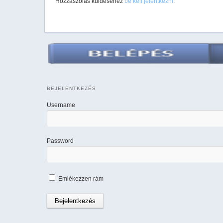
Hozzászólás küldéséhez
be kell jelentkezni
.
BEJELENTKEZÉS
Username
Password
Emlékezzen rám