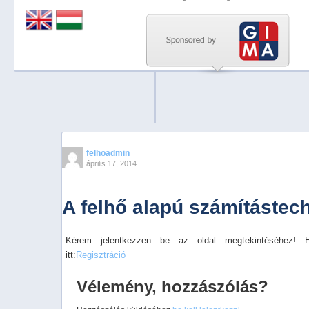
Previous
Next
Stop
1
2
3
4
felhoadmin
április 17, 2014
5
A felhő alapú számítástec
Kérem jelentkezzen be az oldal megtekintéséhez! 
itt:
Regisztráció
Vélemény, hozzászólás?