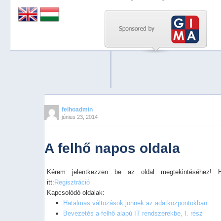
Previous
Next
Stop
1
2
3
4
felhoadmin
június 23, 2014
5
A felhő napos oldala
Kérem jelentkezzen be az oldal megtekintéséhez! 
itt:
Regisztráció
Kapcsolódó oldalak:
Hatalmas változások jönnek az adatközpontokban
Bevezetés a felhő alapú IT rendszerekbe, I. rész