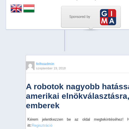
Previous
Next
Stop
1
2
3
4
felhoadmin
szeptember 19, 2018
5
A robotok nagyobb hatássa
amerikai elnökválasztásra,
emberek
Kérem jelentkezzen be az oldal megtekintéséhez! 
itt:
Regisztráció