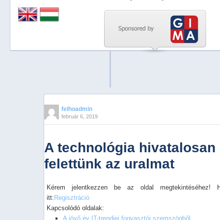
Previous
Next
Stop
1
2
3
4
felhoadmin
február 6, 2019
5
A technológia hivatalosan 
felettünk az uralmat
Kérem jelentkezzen be az oldal megtekintéséhez! 
itt:
Regisztráció
Kapcsolódó oldalak:
A jövő év IT-trendjei fogyasztói szemszögből