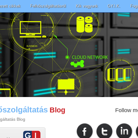
ezett cikkek
Felhőszolgáltatásról
Kik vagyunk
GY.I.K.
Fog
őszolgáltatás
Blog
Follow m
gáltatás Blog