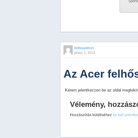
Previous
Next
Stop
felhoadmin
1
június 2, 2014
2
3
4
Az Acer felhő
5
Kérem jelentkezzen be az oldal megtekin
Vélemény, hozzász
Hozzászólás küldéséhez
be kell jelentk