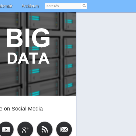
Keresés
alomtár
Archívum
e on Social Media