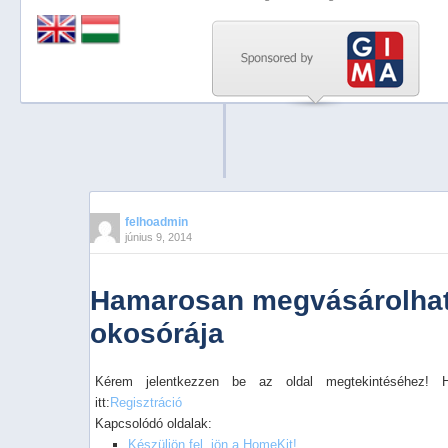
Previous
Next
Stop
1
2
3
4
felhoadmin
június 9, 2014
5
Hamarosan megvásárolható
okosórája
Kérem jelentkezzen be az oldal megtekintéséhez! 
itt:
Regisztráció
Kapcsolódó oldalak:
Készüljön fel, jön a HomeKit!