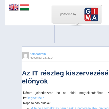
Previous
Next
Stop
1
2
3
4
felhoadmin
december 18, 2014
5
Az IT részleg kiszervezésé
előnyök
Kérem jelentkezzen be az oldal megtekintéséhez! 
itt:
Regisztráció
Kapcsolódó oldalak:
A felhő szolgáltatás nem csak a nagyvállalatok privilé