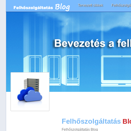
Main menu
Tervezett cikkek
Felhőszolgál
Skip to primary content
Skip to secondary content
Felhőszolgáltatás
Bl
Felhőszolgáltatás Blog