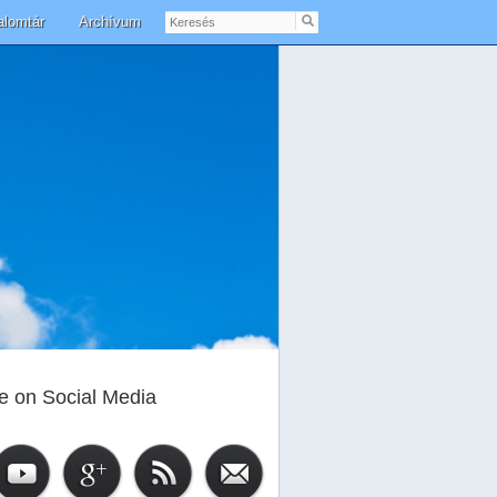
Keresés
alomtár
Archívum
e on Social Media