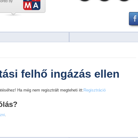
ási felhő ingázás ellen
téséhez! Ha még nem regisztrált megteheti itt:
Regisztráció
ólás?
ezni
.