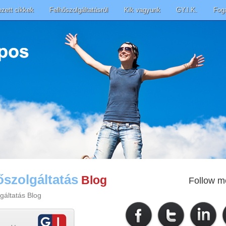
ezett cikkek
Felhőszolgáltatásról
Kik vagyunk
GY.I.K.
Fog
őszolgáltatás
Blog
Follow m
gáltatás Blog