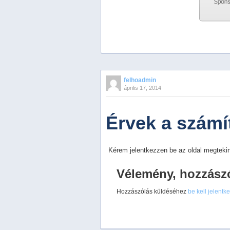
Previous
Next
Stop
felhoadmin
1
április 17, 2014
2
3
4
Érvek a számít
5
Kérem jelentkezzen be az oldal megtekin
Vélemény, hozzász
Hozzászólás küldéséhez
be kell jelentk