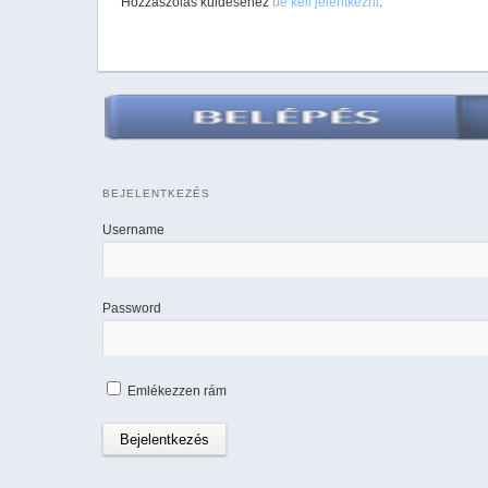
Hozzászólás küldéséhez
be kell jelentkezni
.
BEJELENTKEZÉS
Username
Password
Emlékezzen rám