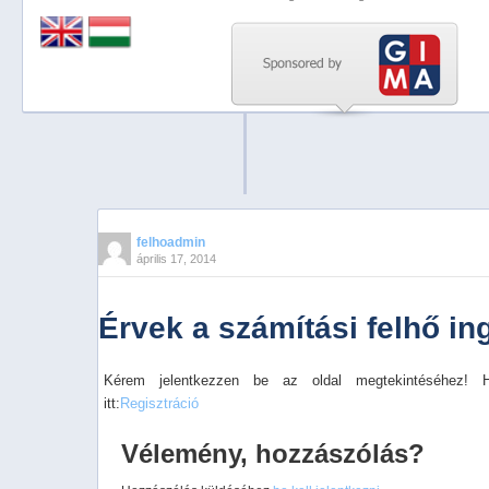
Previous
Next
Stop
1
2
3
4
felhoadmin
április 17, 2014
5
Érvek a számítási felhő in
Kérem jelentkezzen be az oldal megtekintéséhez! 
itt:
Regisztráció
Vélemény, hozzászólás?