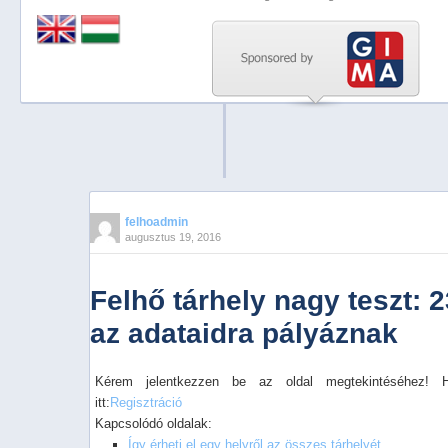
Previous
Next
Stop
1
2
3
4
felhoadmin
augusztus 19, 2016
5
Felhő tárhely nagy teszt: 
az adataidra pályáznak
Kérem jelentkezzen be az oldal megtekintéséhez! 
itt:
Regisztráció
Kapcsolódó oldalak:
Így érheti el egy helyről az összes tárhelyét