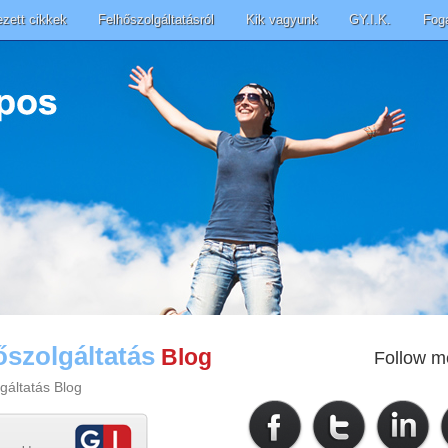
ezett cikkek
Felhőszolgáltatásról
Kik vagyunk
GY.I.K.
Fog
őszolgáltatás
Blog
Follow m
gáltatás Blog