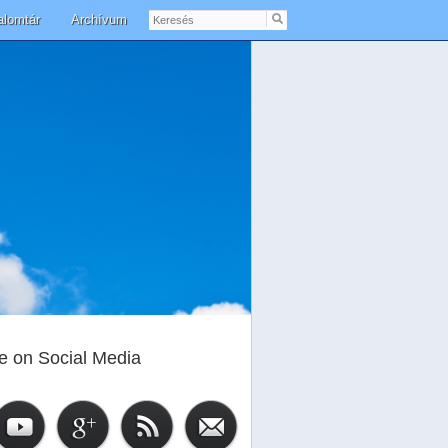
Keresés
alomtár
Archívum
e on Social Media