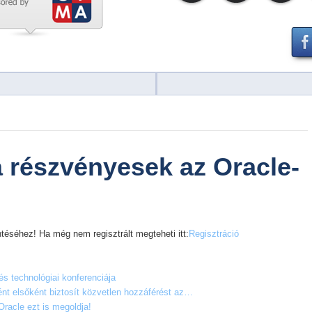
a részvényesek az Oracle-
téséhez! Ha még nem regisztrált megteheti itt:
Regisztráció
és technológiai konferenciája
ként elsőként biztosít közvetlen hozzáférést az…
racle ezt is megoldja!