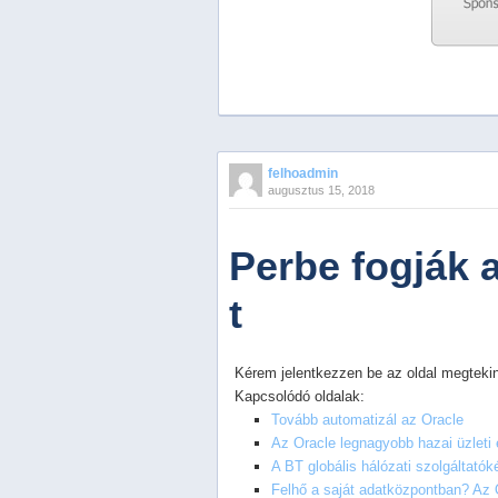
Previous
Next
Stop
felhoadmin
1
augusztus 15, 2018
2
3
4
Perbe fogják 
5
t
Kérem jelentkezzen be az oldal megtekin
Kapcsolódó oldalak:
Tovább automatizál az Oracle
Az Oracle legnagyobb hazai üzleti 
A BT globális hálózati szolgáltató
Felhő a saját adatközpontban? Az O