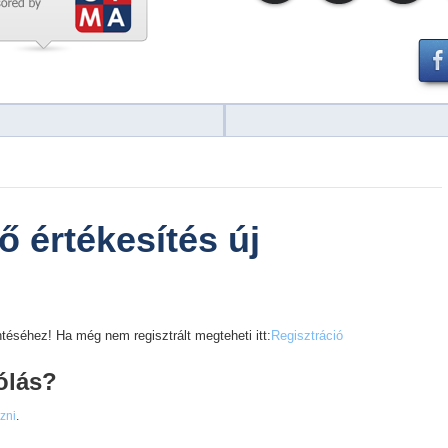
ő értékesítés új
téséhez! Ha még nem regisztrált megteheti itt:
Regisztráció
ólás?
ezni
.