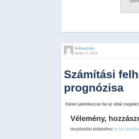
Previous
Next
Stop
felhoadmin
1
április 17, 2014
2
3
4
Számítási felh
5
prognózisa
Kérem jelentkezzen be az oldal megtekin
Vélemény, hozzász
Hozzászólás küldéséhez
be kell jelentk