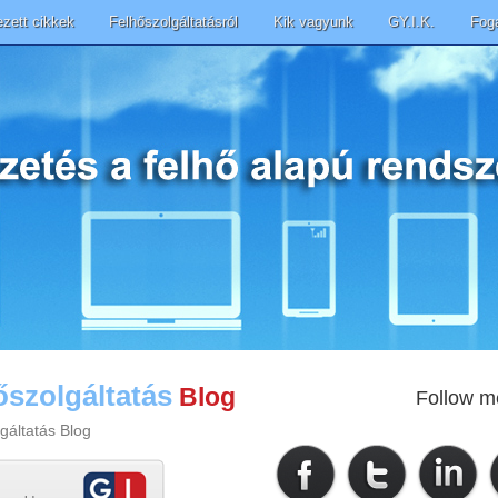
ezett cikkek
Felhőszolgáltatásról
Kik vagyunk
GY.I.K.
Fog
őszolgáltatás
Blog
Follow m
gáltatás Blog