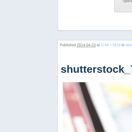
Previous
Next
Stop
Image navigation
Published
2014-04-23
at
3744 × 5616
in
shu
1
2
3
4
shutterstock
5