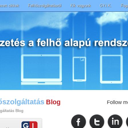
ezett cikkek
Felhőszolgáltatásról
Kik vagyunk
GY.I.K.
Fog
őszolgáltatás
Blog
Follow m
gáltatás Blog