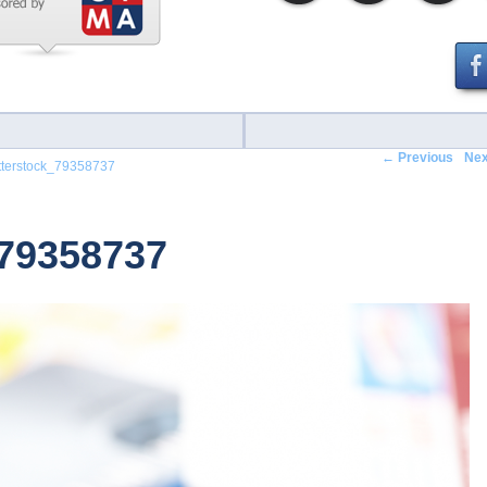
← Previous
Nex
tterstock_79358737
_79358737