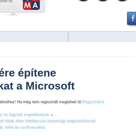
ére építene
at a Microsoft
téséhez! Ha még nem regisztrált megteheti itt:
Regisztráció
agy ne legyünk engedékenyek a…
ri hibák ellen többlépcsős biztonsági megközelítéssel
ál, felhő és szoftverváltás