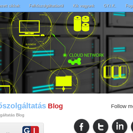
ezett cikkek
Felhőszolgáltatásról
Kik vagyunk
GY.I.K.
Fog
őszolgáltatás
Blog
Follow m
gáltatás Blog