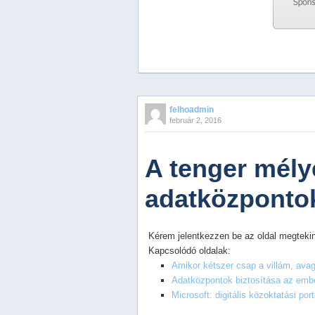
Previous
Next
Stop
felhoadmin
1
február 2, 2016
2
3
4
A tenger mély
5
adatközpontok
Kérem jelentkezzen be az oldal megtekin
Kapcsolódó oldalak:
Amikor kétszer csap a villám, av
Adatközpontok biztosítása az embe
Microsoft: digitális közoktatási port