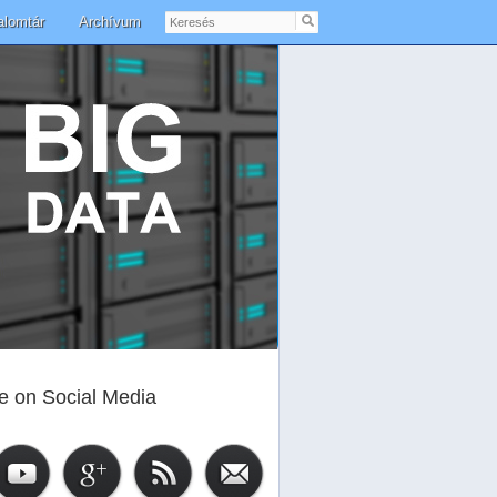
Keresés
alomtár
Archívum
e on Social Media