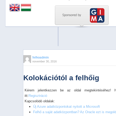
Previous
Next
Stop
1
2
3
4
felhoadmin
november 30, 2016
5
Kolokációtól a felhőig
Kérem jelentkezzen be az oldal megtekintéséhez! 
itt:
Regisztráció
Kapcsolódó oldalak:
Új Azure adatközpontokat nyitott a Microsoft
Felhő a saját adatközpontban? Az Oracle ezt is megold