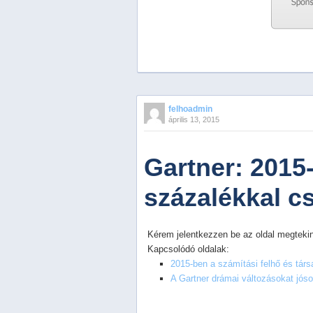
Previous
Next
Stop
felhoadmin
1
április 13, 2015
2
3
4
Gartner: 2015-
5
százalékkal c
Kérem jelentkezzen be az oldal megtekin
Kapcsolódó oldalak:
2015-ben a számítási felhő és társa
A Gartner drámai változásokat jós