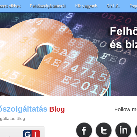
ezett cikkek
Felhőszolgáltatásról
Kik vagyunk
GY.I.K.
Fog
őszolgáltatás
Blog
Follow m
gáltatás Blog