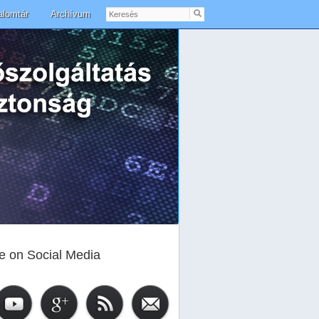
Keresés
alomtár
Archívum
e on Social Media