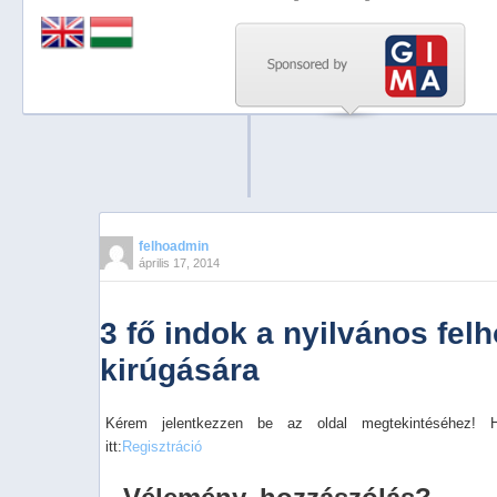
Previous
Next
Stop
1
2
3
4
felhoadmin
április 17, 2014
5
3 fő indok a nyilvános felh
kirúgására
Kérem jelentkezzen be az oldal megtekintéséhez! 
itt:
Regisztráció