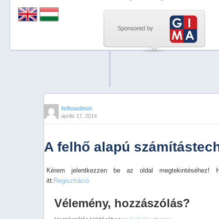
Previous
Next
Stop
1
2
3
4
felhoadmin
április 17, 2014
5
A felhő alapú számítástec
Kérem jelentkezzen be az oldal megtekintéséhez! 
itt:
Regisztráció
Vélemény, hozzászólás?