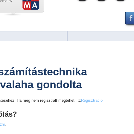
 számítástechnika
 valaha gondolta
téséhez! Ha még nem regisztrált megteheti itt:
Regisztráció
ólás?
ezni
.