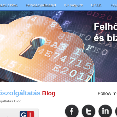
ezett cikkek
Felhőszolgáltatásról
Kik vagyunk
GY.I.K.
Fog
őszolgáltatás
Blog
Follow m
gáltatás Blog