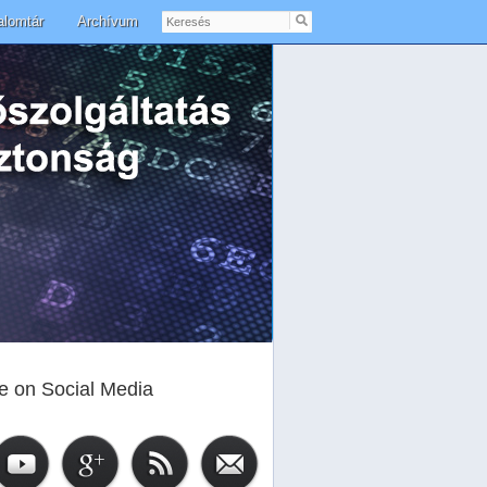
Keresés
alomtár
Archívum
e on Social Media