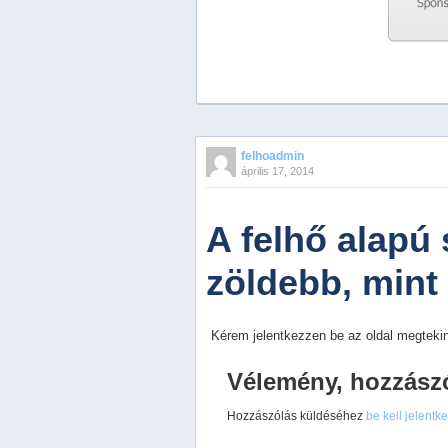
Previous
Next
Stop
felhoadmin
1
április 17, 2014
2
3
4
A felhő alapú
5
zöldebb, mint
Kérem jelentkezzen be az oldal megtekin
Vélemény, hozzász
Hozzászólás küldéséhez
be kell jelentk