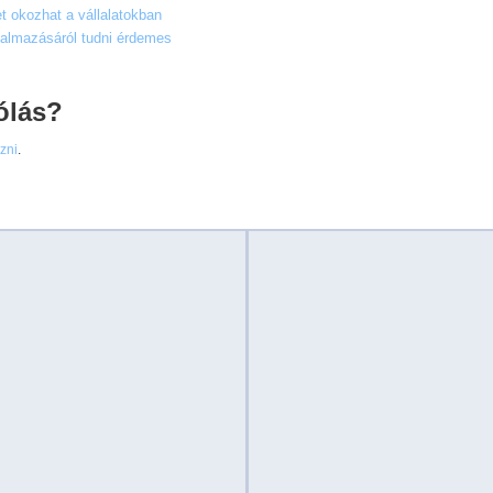
et okozhat a vállalatokban
kalmazásáról tudni érdemes
ólás?
ezni
.