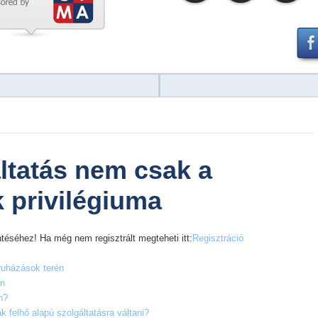
áltatás nem csak a
k privilégiuma
téséhez! Ha még nem regisztrált megteheti itt:
Regisztráció
ruházások terén
en
n?
 felhő alapú szolgáltatásra váltani?