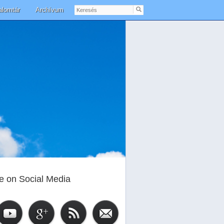
Keresés
alomtár
Archívum
e on Social Media