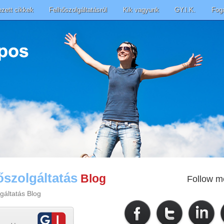
ezett cikkek
Felhőszolgáltatásról
Kik vagyunk
GY.I.K.
Fog
őszolgáltatás
Blog
Follow m
gáltatás Blog