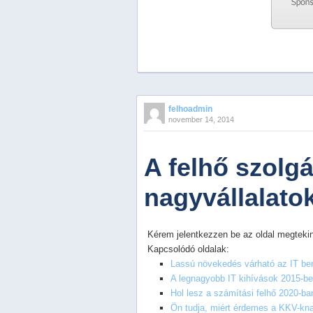
Previous
Next
Stop
felhoadmin
1
november 14, 2014
2
3
4
A felhő szolg
5
nagyvállalato
Kérem jelentkezzen be az oldal megtekin
Kapcsolódó oldalak:
Lassú növekedés várható az IT be
A legnagyobb IT kihívások 2015-b
Hol lesz a számítási felhő 2020-ba
Ön tudja, miért érdemes a KKV-knak