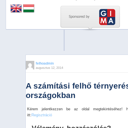
Previous
Next
Stop
1
2
3
4
felhoadmin
augusztus 12, 2014
5
A számítási felhő térnyeré
országokban
Kérem jelentkezzen be az oldal megtekintéséhez! 
itt:
Regisztráció